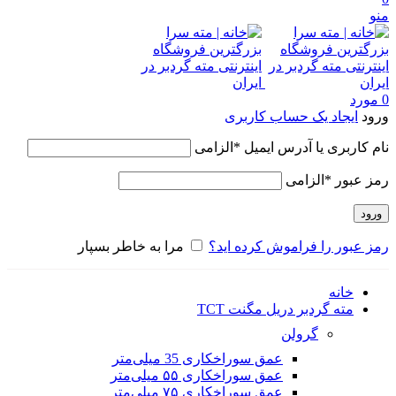
منو
0
مورد
ورود
ایجاد یک حساب کاربری
نام کاربری یا آدرس ایمیل
*
الزامی
رمز عبور
*
الزامی
ورود
رمز عبور را فراموش کرده اید؟
مرا به خاطر بسپار
خانه
مته گردبر دریل مگنت TCT
گرولن
عمق سوراخکاری 35 میلی‌متر
عمق سوراخکاری ۵۵ میلی‌متر
عمق سوراخکاری ۷۵ میلی‌متر