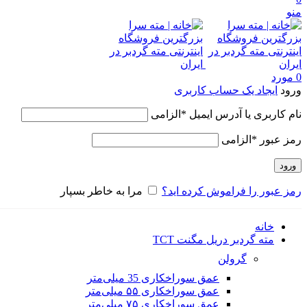
منو
0
مورد
ورود
ایجاد یک حساب کاربری
نام کاربری یا آدرس ایمیل
*
الزامی
رمز عبور
*
الزامی
ورود
رمز عبور را فراموش کرده اید؟
مرا به خاطر بسپار
خانه
مته گردبر دریل مگنت TCT
گرولن
عمق سوراخکاری 35 میلی‌متر
عمق سوراخکاری ۵۵ میلی‌متر
عمق سوراخکاری ۷۵ میلی‌متر