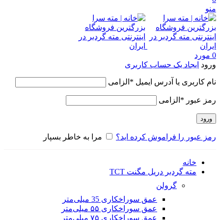
منو
0
مورد
ورود
ایجاد یک حساب کاربری
نام کاربری یا آدرس ایمیل
*
الزامی
رمز عبور
*
الزامی
ورود
رمز عبور را فراموش کرده اید؟
مرا به خاطر بسپار
خانه
مته گردبر دریل مگنت TCT
گرولن
عمق سوراخکاری 35 میلی‌متر
عمق سوراخکاری ۵۵ میلی‌متر
عمق سوراخکاری ۷۵ میلی‌متر