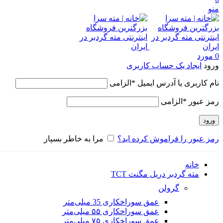
منو
0
مورد
ورود
ایجاد یک حساب کاربری
نام کاربری یا آدرس ایمیل
*
الزامی
رمز عبور
*
الزامی
ورود
رمز عبور را فراموش کرده اید؟
مرا به خاطر بسپار
خانه
مته گردبر دریل مگنت TCT
گرولن
عمق سوراخکاری 35 میلی‌متر
عمق سوراخکاری ۵۵ میلی‌متر
عمق سوراخکاری ۷۵ میلی‌متر