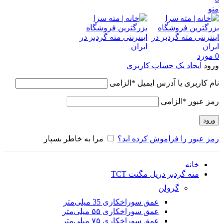
منو
0
مورد
ورود
ایجاد یک حساب کاربری
نام کاربری یا آدرس ایمیل
*
الزامی
رمز عبور
*
الزامی
ورود
رمز عبور را فراموش کرده اید؟
مرا به خاطر بسپار
خانه
مته گردبر دریل مگنت TCT
گرولن
عمق سوراخکاری 35 میلی‌متر
عمق سوراخکاری ۵۵ میلی‌متر
عمق سوراخکاری ۷۵ میلی‌متر