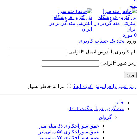
منو
0
مورد
ورود
ایجاد یک حساب کاربری
نام کاربری یا آدرس ایمیل
*
الزامی
رمز عبور
*
الزامی
ورود
رمز عبور را فراموش کرده اید؟
مرا به خاطر بسپار
خانه
مته گردبر دریل مگنت TCT
گرولن
عمق سوراخکاری 35 میلی‌متر
عمق سوراخکاری ۵۵ میلی‌متر
عمق سوراخکاری ۷۵ میلی‌متر