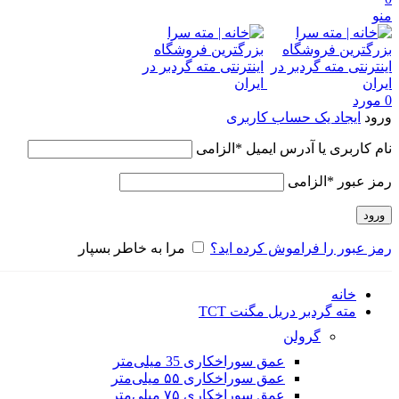
منو
0
مورد
ورود
ایجاد یک حساب کاربری
نام کاربری یا آدرس ایمیل
*
الزامی
رمز عبور
*
الزامی
ورود
رمز عبور را فراموش کرده اید؟
مرا به خاطر بسپار
خانه
مته گردبر دریل مگنت TCT
گرولن
عمق سوراخکاری 35 میلی‌متر
عمق سوراخکاری ۵۵ میلی‌متر
عمق سوراخکاری ۷۵ میلی‌متر