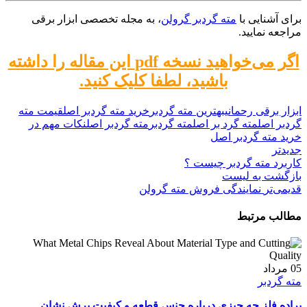
برای آشنایی با
مته گردبر گرولن
، به مجله تخصصی ابزار برقی
مراجعه نمایید.
اگر می‌خواهید نسخه pdf این مقاله را داشته
باشید، لطفا کلیک کنید.
ابزار برقی رحمانی
بهترین مته گردبر
خرید مته گردبر اصل
قیمت مته
گردبر اصل
مته گرد بر اصل
مته گردبر
مته گردبر اصل
نکات مهم در
خرید مته گردبر اصل
جدیدتر
کاربرد مته گردبر چیست ؟
بازگشت به لیست
قدیمی‌تر
نمایندگی فروش مته گرولن
مطالب مرتبط
05
مرداد
مته گردبر
براده فلز چه چیزی درباره جنس قطعه و کیفیت برش نشان