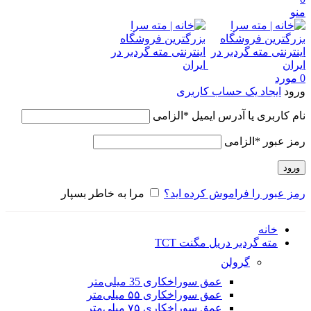
منو
0
مورد
ورود
ایجاد یک حساب کاربری
نام کاربری یا آدرس ایمیل
*
الزامی
رمز عبور
*
الزامی
ورود
رمز عبور را فراموش کرده اید؟
مرا به خاطر بسپار
خانه
مته گردبر دریل مگنت TCT
گرولن
عمق سوراخکاری 35 میلی‌متر
عمق سوراخکاری ۵۵ میلی‌متر
عمق سوراخکاری ۷۵ میلی‌متر